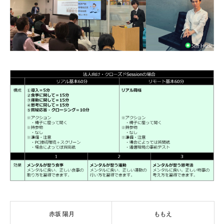
赤坂 陽月
ももえ