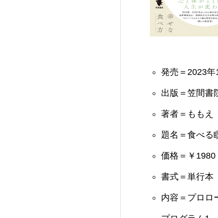
発売＝2023年
出版＝笠間書
著者＝ももえ（Ze
題名＝食べる瞑想
価格＝￥1980
書式＝単行本（1
内容＝プロロ