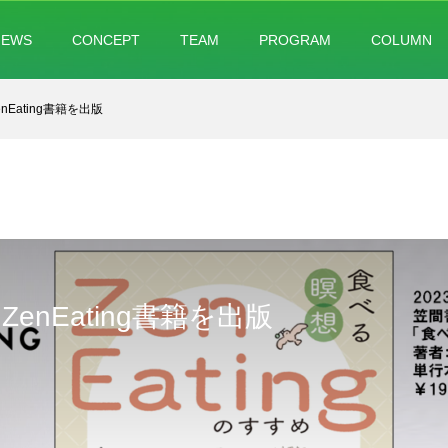
NEWS
CONCEPT
TEAM
PROGRAM
COLUMN
nEating書籍を出版
enEating書籍を出版