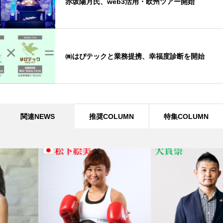
赤坂陽月氏、web3活用・欧州ツアー開始
㈱はぴテックと業務提携、幸福度診断を開始
関連NEWS
推奨COLUMN
特集COLUMN